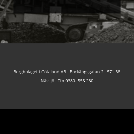
Bergbolaget i Götaland AB . Bockängsgatan 2 . 571 38
Nässjö . Tfn 0380- 555 230