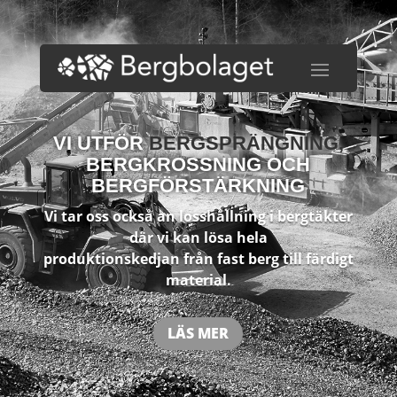
VI UTFÖR
BERGSPRÄNGNING,
BERGKROSSNING OCH
BERGFÖRSTÄRKNING
Vi tar oss också an losshållning i bergtäkter
där vi kan lösa hela
produktionskedjan från fast berg till färdigt
material.
LÄS MER